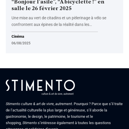
“Bonjour l’asile”, “À bicyclette !” en
salle le 26 février 2025
Une mise au vert de citadins et un pèlerinage à vélo se
confrontent aux épines de la réalité dans les
…
Cinéma
06/08/2025
Stimento culture & art de vivre, autrement
. Pourquoi ? Parce que s’il traite
de l’actualité culturelle la plus large et généreuse, s’il aborde la
gastronomie, le design, le patrimoine, le tourisme et le
shopping,
Stimento
s’intéresse également à toutes les questions