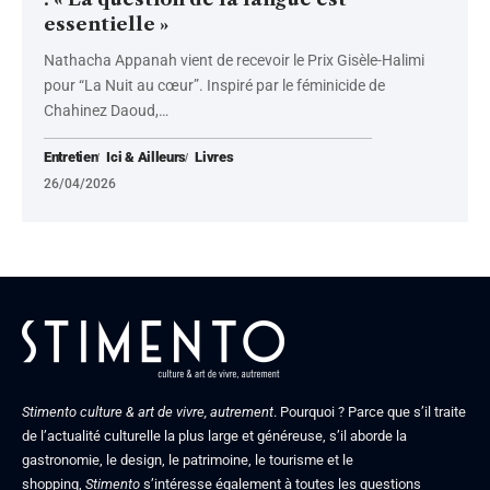
essentielle »
Nathacha Appanah vient de recevoir le Prix Gisèle-Halimi
pour “La Nuit au cœur”. Inspiré par le féminicide de
Chahinez Daoud,
…
Entretien
Ici & Ailleurs
Livres
26/04/2026
Stimento culture & art de vivre, autrement
. Pourquoi ? Parce que s’il traite
de l’actualité culturelle la plus large et généreuse, s’il aborde la
gastronomie, le design, le patrimoine, le tourisme et le
shopping,
Stimento
s’intéresse également à toutes les questions