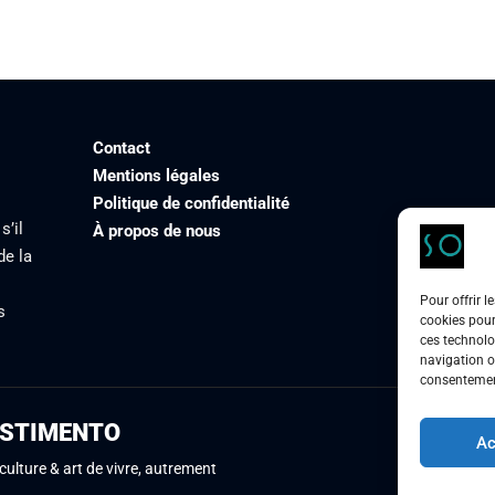
Contact
Mentions légales
Politique de confidentialité
s’il
À propos de nous
de la
Pour offrir l
s
cookies pour
ces technolo
navigation ou
consentement
STIMENTO
Ac
culture & art de vivre, autrement