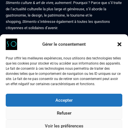
Stimento culture & art de vivre, autrement
. Pourquoi ? Parce que s’il traite
de l’actualité culturelle la plus large et généreuse, s’il aborde la
gastronomie, le design, le patrimoine, le tourisme et le
shopping,
Stimento
s’intéresse également à toutes les questions
citoyennes et solidaires d’avenir.
Gérer le consentement
Contact
Mentions légales
Pour offrir les meilleures expériences, nous utilisons des technologies telles
Politique de confidentialité
que les cookies pour stocker et/ou accéder aux informations des appareils.
À propos de nous
Le fait de consentir à ces technologies nous permettra de traiter des
données telles que le comportement de navigation ou les ID uniques sur ce
site. Le fait de ne pas consentir ou de retirer son consentement peut avoir
un effet négatif sur certaines caractéristiques et fonctions.
Accepter
STIMENTO
culture & art de vivre, autrement
Refuser
Voir les préférences