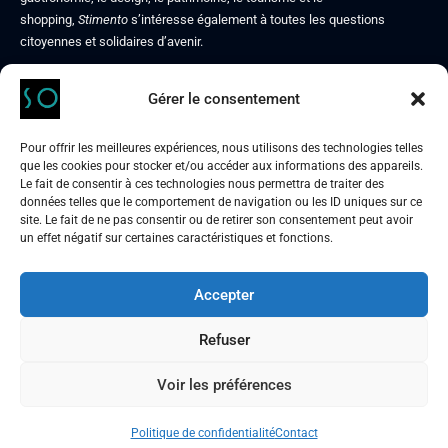
shopping,
Stimento
s’intéresse également à toutes les questions
citoyennes et solidaires d’avenir.
Gérer le consentement
Contact
Mentions légales
Pour offrir les meilleures expériences, nous utilisons des technologies telles
Politique de confidentialité
que les cookies pour stocker et/ou accéder aux informations des appareils.
À propos de nous
Le fait de consentir à ces technologies nous permettra de traiter des
données telles que le comportement de navigation ou les ID uniques sur ce
site. Le fait de ne pas consentir ou de retirer son consentement peut avoir
un effet négatif sur certaines caractéristiques et fonctions.
Accepter
STIMENTO
culture & art de vivre, autrement
Refuser
Voir les préférences
Nous suivre :
Politique de confidentialité
Contact