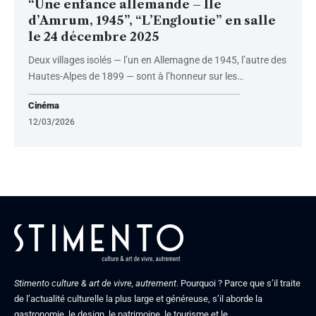
“Une enfance allemande – Île
d’Amrum, 1945”, “L’Engloutie” en salle
le 24 décembre 2025
Deux villages isolés — l’un en Allemagne de 1945, l’autre des
Hautes-Alpes de 1899 — sont à l’honneur sur les
…
Cinéma
12/03/2026
Stimento culture & art de vivre, autrement
. Pourquoi ? Parce que s’il traite
de l’actualité culturelle la plus large et généreuse, s’il aborde la
gastronomie, le design, le patrimoine, le tourisme et le