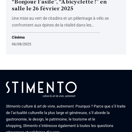
“Bonjour l’asile”, “À bicyclette !” en
salle le 26 février 2025
Une mise au vert de citadins et un pèlerinage à vélo se
confrontent aux épines de la réalité dans les
…
Cinéma
06/08/2025
Stimento culture & art de vivre, autrement
. Pourquoi ? Parce que s’il traite
de l’actualité culturelle la plus large et généreuse, s’il aborde la
gastronomie, le design, le patrimoine, le tourisme et le
shopping,
Stimento
s’intéresse également à toutes les questions