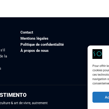
Contact
Mentions légales
Politique de confidentialité
s’il
À propos de nous
de la
Pour offrir l
s
cookies pour
ces technolo
navigation ou
consentement
STIMENTO
Ac
culture & art de vivre, autrement