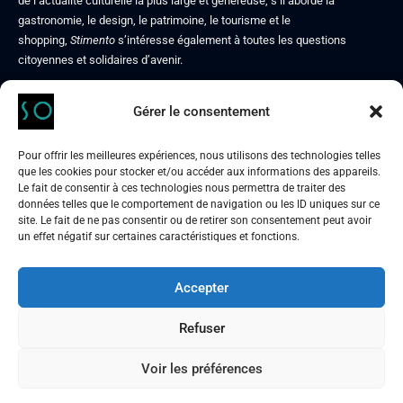
de l’actualité culturelle la plus large et généreuse, s’il aborde la
gastronomie, le design, le patrimoine, le tourisme et le
shopping,
Stimento
s’intéresse également à toutes les questions
citoyennes et solidaires d’avenir.
Gérer le consentement
Contact
Mentions légales
Pour offrir les meilleures expériences, nous utilisons des technologies telles
Politique de confidentialité
que les cookies pour stocker et/ou accéder aux informations des appareils.
À propos de nous
Le fait de consentir à ces technologies nous permettra de traiter des
données telles que le comportement de navigation ou les ID uniques sur ce
site. Le fait de ne pas consentir ou de retirer son consentement peut avoir
un effet négatif sur certaines caractéristiques et fonctions.
Accepter
STIMENTO
culture & art de vivre, autrement
Refuser
Voir les préférences
Nous suivre :