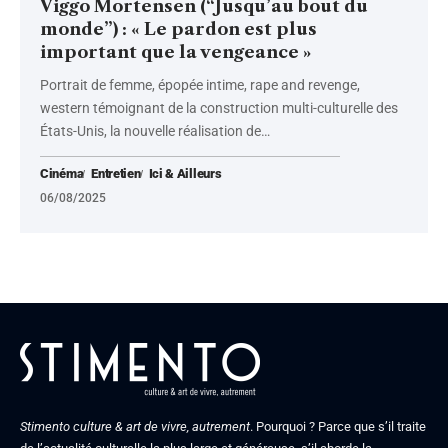
Viggo Mortensen (“Jusqu’au bout du
monde”) : « Le pardon est plus
important que la vengeance »
Portrait de femme, épopée intime, rape and revenge,
western témoignant de la construction multi-culturelle des
États-Unis, la nouvelle réalisation de
…
Cinéma
Entretien
Ici & Ailleurs
06/08/2025
Stimento culture & art de vivre, autrement
. Pourquoi ? Parce que s’il traite