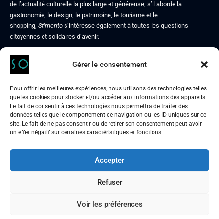
de l’actualité culturelle la plus large et généreuse, s’il aborde la
gastronomie, le design, le patrimoine, le tourisme et le
shopping,
Stimento
s’intéresse également à toutes les questions
citoyennes et solidaires d’avenir.
Gérer le consentement
Contact
Mentions légales
Pour offrir les meilleures expériences, nous utilisons des technologies telles
Politique de confidentialité
que les cookies pour stocker et/ou accéder aux informations des appareils.
À propos de nous
Le fait de consentir à ces technologies nous permettra de traiter des
données telles que le comportement de navigation ou les ID uniques sur ce
site. Le fait de ne pas consentir ou de retirer son consentement peut avoir
un effet négatif sur certaines caractéristiques et fonctions.
Accepter
STIMENTO
culture & art de vivre, autrement
Refuser
Voir les préférences
Nous suivre :