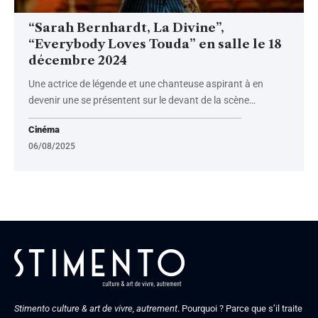
“Sarah Bernhardt, La Divine”,
“Everybody Loves Touda” en salle le 18
décembre 2024
Une actrice de légende et une chanteuse aspirant à en
devenir une se présentent sur le devant de la scène
…
Cinéma
06/08/2025
Stimento culture & art de vivre, autrement
. Pourquoi ? Parce que s’il traite