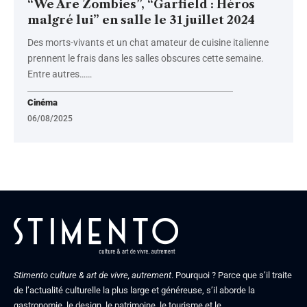
“We Are Zombies”, “Garfield : Héros
malgré lui” en salle le 31 juillet 2024
Des morts-vivants et un chat amateur de cuisine italienne
prennent le frais dans les salles obscures cette semaine.
Entre autres…
…
Cinéma
06/08/2025
Stimento culture & art de vivre, autrement
. Pourquoi ? Parce que s’il traite
de l’actualité culturelle la plus large et généreuse, s’il aborde la
gastronomie, le design, le patrimoine, le tourisme et le