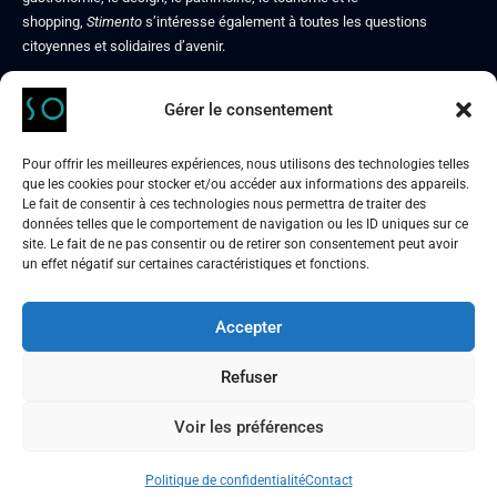
shopping,
Stimento
s’intéresse également à toutes les questions
citoyennes et solidaires d’avenir.
Gérer le consentement
Contact
Mentions légales
Pour offrir les meilleures expériences, nous utilisons des technologies telles
Politique de confidentialité
que les cookies pour stocker et/ou accéder aux informations des appareils.
À propos de nous
Le fait de consentir à ces technologies nous permettra de traiter des
données telles que le comportement de navigation ou les ID uniques sur ce
site. Le fait de ne pas consentir ou de retirer son consentement peut avoir
un effet négatif sur certaines caractéristiques et fonctions.
Accepter
STIMENTO
culture & art de vivre, autrement
Refuser
Voir les préférences
Nous suivre :
Politique de confidentialité
Contact