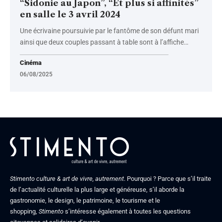
“Sidonie au Japon”, “Et plus si affinités”
en salle le 3 avril 2024
Une écrivaine poursuivie par le fantôme de son défunt mari
ainsi que deux couples passant à table sont à l’affiche
…
Cinéma
06/08/2025
Stimento culture & art de vivre, autrement
. Pourquoi ? Parce que s’il traite
de l’actualité culturelle la plus large et généreuse, s’il aborde la
gastronomie, le design, le patrimoine, le tourisme et le
shopping,
Stimento
s’intéresse également à toutes les questions