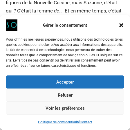
figures de la Nouvelle Cuisine, mais Suzanne, c’était
qui ? C’était la femme
de
…. Et en même temps, c’était
la femme qui nourrissait bien au quotidien. Et Anne-
Gérer le consentement
Sophie, elle s’en souvient.
Pour offrir les meilleures expériences, nous utilisons des technologies telles
Je ne vais pas faire de démagogie et dire que la
que les cookies pour stocker et/ou accéder aux informations des appareils.
cuisine des grands chefs ne m’intéresse pas etc.. J’ai
Le fait de consentir à ces technologies nous permettra de traiter des
données telles que le comportement de navigation ou les ID uniques sur ce
vécu des émotions vraiment bouleversantes dans
site. Le fait de ne pas consentir ou de retirer son consentement peut avoir
un effet négatif sur certaines caractéristiques et fonctions.
plein de restaurant étoilés. Mais cette cuisine du
quotidien, cette cuisine un peu invisibilisée de la
Accepter
sphère privée comme vous dites, c’est une cuisine
éminemment sensible et intéressante qui avait en
Refuser
plus la fonction de nourrir bien ; d’être domestique,
d’être anti-gaspi avant même que l’expression
Voir les préférences
n’existe. Et qui était aussi nutritionnellement super
Politique de confidentialité
Contact
équilibrée.